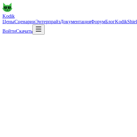
Kodik
Цены
Сценарии
Энтерпрайз
Документация
Форум
Блог
KodikShie
Войти
Скачать
AI-IDE нового поколения
со скоростью мысли
Скачать бесплатно