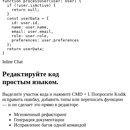
function
processUser
(
user:
User
)
{
if
(
!user
.
isActive
)
{
return
null
;
}
const
userData
=
{
id:
user
.
id
,
name:
user
.
name
,
email:
user
.
email
,
role:
user
.
role
,
preferences:
user
.
preferences
}
;
return
userData
;
}
Inline Chat
Редактируйте код
простым языком.
Выделите участок кода и нажмите
CMD + I
. Попросите Kodik
исправить ошибку, добавить типы или переписать функцию
— и он сделает это прямо в редакторе.
Мгновенный рефакторинг
Генерация документации
Исправление багов одной командой