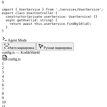
9
import
{
UserService
}
from
'
.
/services/UserService
'
;
export
class
UserController
{
constructor
(
private
userService:
UserService
)
{
}
async
getUser
(
id:
string
)
{
return
await
this
.
userService
.
findById
(
id
)
;
}
}
Agent Mode
Авто-маркировка
Ручная маркировка
config.ts — KodikShield
config.ts
1
2
3
4
5
6
7
8
9
10
11