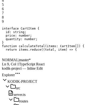
4
5
6
7
8
9
interface
CartItem
{
id:
string
;
price:
number
;
quantity:
number
;
}
function
calculateTotal
(
items:
CartItem
[
]
)
{
return
items
.
reduce
(
(
total
,
item
)
=>
{
NORMAL
|
master*
Ln
9
, Col 1
TypeScript React
kodik-project — Inline Edit
Explorer
KODIK-PROJECT
src
server.ts
routes