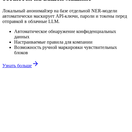
Локальный анонимайзер на базе отдельной NER-модели
автоматически маскирует API-ключи, пароли и токены перед
отправкой в облачные LLM.
Автоматическое обнаружение конфиденциальных
данных
Настраиваемые правила для компании
Возможность ручной маркировки чувствительных
блоков
Узнать больше
ез защиты
екреты отправлены открыто