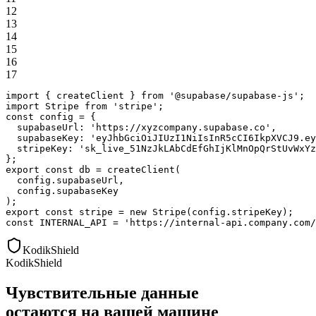
12
13
14
15
16
17
import
{
createClient
}
from
'
@supabase/supabase-js
'
;
import
Stripe
from
'
stripe
'
;
const
config
=
{
supabaseUrl:
'
https://xyzcompany
.
supabase
.
co
'
,
supabaseKey:
'
eyJhbGciOiJIUzI1NiIsInR5cCI6IkpXVCJ9
.
ey
stripeKey:
'
sk_live_51NzJkLAbCdEfGhIjKlMnOpQrStUvWxYz
}
;
export
const
db
=
createClient
(
config
.
supabaseUrl
,
config
.
supabaseKey
)
;
export
const
stripe
=
new
Stripe
(
config
.
stripeKey
)
;
const
INTERNAL_API
=
'
https://internal-api
.
company
.
com/
KodikShield
KodikShield
Чувствительные данные
остаются на вашей машине