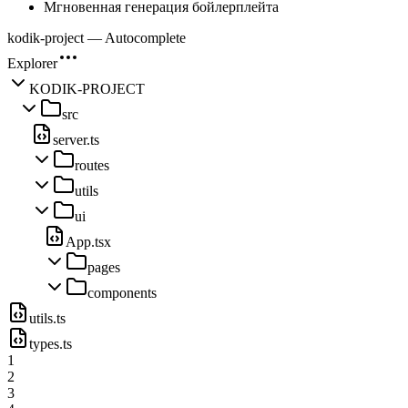
Мгновенная генерация бойлерплейта
kodik-project — Autocomplete
Explorer
KODIK-PROJECT
src
server.ts
routes
utils
ui
App.tsx
pages
components
utils.ts
types.ts
1
2
3