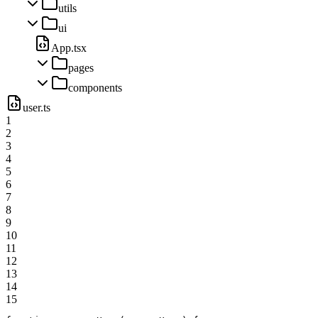
utils
ui
App.tsx
pages
components
user.ts
1
2
3
4
5
6
7
8
9
10
11
12
13
14
15