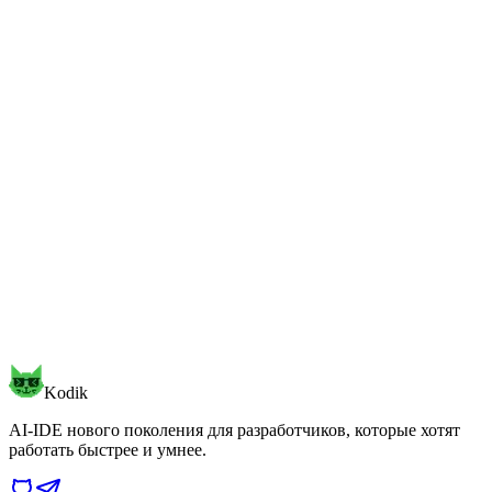
«Группа УКМ» инвестирует в российский IT-
стартап «АрхиТех ИИ»
Читать публикацию
Скачать Kodik
Посмотреть тарифы
Kodik
AI-IDE нового поколения для разработчиков, которые хотят
работать быстрее и умнее.