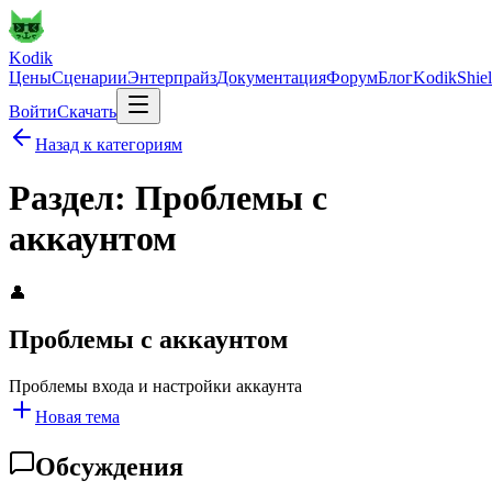
Kodik
Цены
Сценарии
Энтерпрайз
Документация
Форум
Блог
KodikShie
Войти
Скачать
Назад к категориям
Раздел: Проблемы с
аккаунтом
👤
Проблемы с аккаунтом
Проблемы входа и настройки аккаунта
Новая тема
Обсуждения