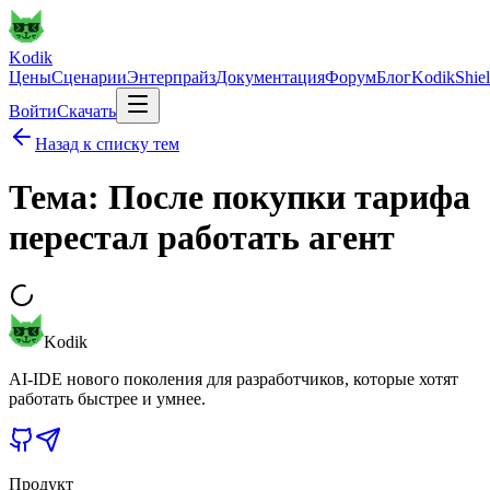
Kodik
Цены
Сценарии
Энтерпрайз
Документация
Форум
Блог
KodikShie
Войти
Скачать
Назад к списку тем
Тема: После покупки тарифа
перестал работать агент
Kodik
AI-IDE нового поколения для разработчиков, которые хотят
работать быстрее и умнее.
Продукт