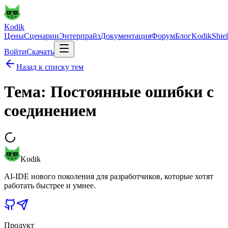
Kodik
Цены
Сценарии
Энтерпрайз
Документация
Форум
Блог
KodikShie
Войти
Скачать
Назад к списку тем
Тема: Постоянные ошибки с
соединением
Kodik
AI-IDE нового поколения для разработчиков, которые хотят
работать быстрее и умнее.
Продукт