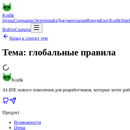
Kodik
Цены
Сценарии
Энтерпрайз
Документация
Форум
Блог
KodikShie
Войти
Скачать
Назад к списку тем
Тема: глобальные правила
Kodik
AI-IDE нового поколения для разработчиков, которые хотят раб
Продукт
Возможности
Цены