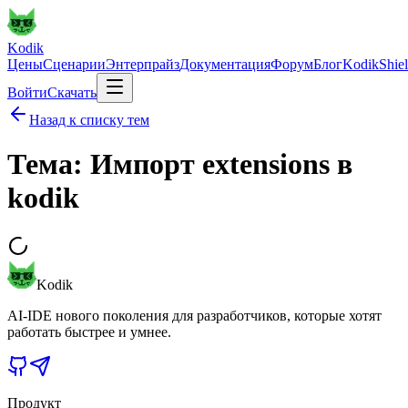
Kodik
Цены
Сценарии
Энтерпрайз
Документация
Форум
Блог
KodikShie
Войти
Скачать
Назад к списку тем
Тема: Импорт extensions в
kodik
Kodik
AI-IDE нового поколения для разработчиков, которые хотят
работать быстрее и умнее.
Продукт