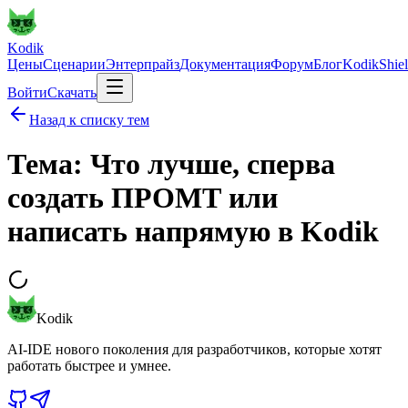
Kodik
Цены
Сценарии
Энтерпрайз
Документация
Форум
Блог
KodikShie
Войти
Скачать
Назад к списку тем
Тема: Что лучше, сперва
создать ПРОМТ или
написать напрямую в Kodik
Kodik
AI-IDE нового поколения для разработчиков, которые хотят
работать быстрее и умнее.