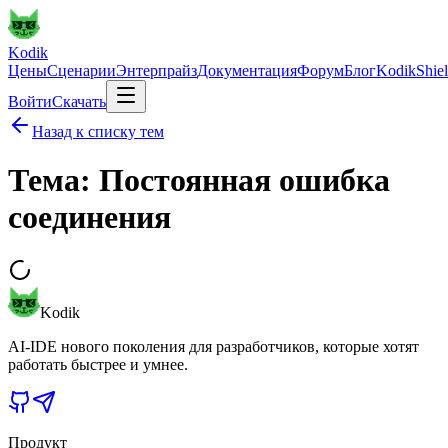
Kodik
Цены
Сценарии
Энтерпрайз
Документация
Форум
Блог
KodikShie
Войти
Скачать
Назад к списку тем
Тема: Постоянная ошибка
соединения
Kodik
AI-IDE нового поколения для разработчиков, которые хотят
работать быстрее и умнее.
Продукт