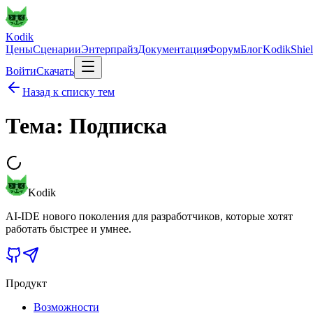
Kodik
Цены
Сценарии
Энтерпрайз
Документация
Форум
Блог
KodikShie
Войти
Скачать
Назад к списку тем
Тема: Подписка
Kodik
AI-IDE нового поколения для разработчиков, которые хотят
работать быстрее и умнее.
Продукт
Возможности