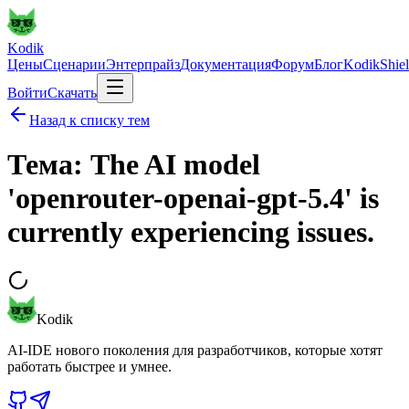
Kodik
Цены
Сценарии
Энтерпрайз
Документация
Форум
Блог
KodikShie
Войти
Скачать
Назад к списку тем
Тема: The AI model
'openrouter-openai-gpt-5.4' is
currently experiencing issues.
Kodik
AI-IDE нового поколения для разработчиков, которые хотят
работать быстрее и умнее.