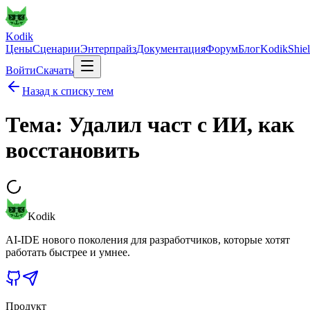
Kodik
Цены
Сценарии
Энтерпрайз
Документация
Форум
Блог
KodikShie
Войти
Скачать
Назад к списку тем
Тема: Удалил част с ИИ, как
восстановить
Kodik
AI-IDE нового поколения для разработчиков, которые хотят
работать быстрее и умнее.
Продукт