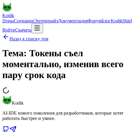
Kodik
Цены
Сценарии
Энтерпрайз
Документация
Форум
Блог
KodikShie
Войти
Скачать
Назад к списку тем
Тема: Токены съел
моментально, изменив всего
пару срок кода
Kodik
AI-IDE нового поколения для разработчиков, которые хотят
работать быстрее и умнее.