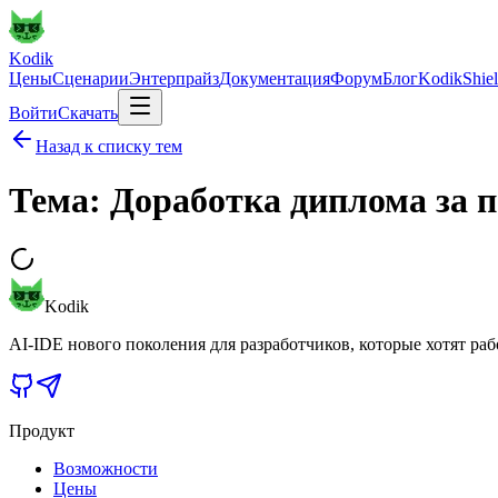
Kodik
Цены
Сценарии
Энтерпрайз
Документация
Форум
Блог
KodikShie
Войти
Скачать
Назад к списку тем
Тема: Доработка диплома за п
Kodik
AI-IDE нового поколения для разработчиков, которые хотят раб
Продукт
Возможности
Цены