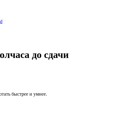
ld
олчаса до сдачи
отать быстрее и умнее.