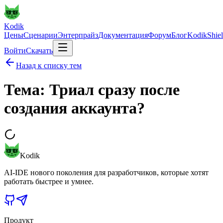
Kodik
Цены
Сценарии
Энтерпрайз
Документация
Форум
Блог
KodikShie
Войти
Скачать
Назад к списку тем
Тема: Триал сразу после
создания аккаунта?
Kodik
AI-IDE нового поколения для разработчиков, которые хотят
работать быстрее и умнее.
Продукт