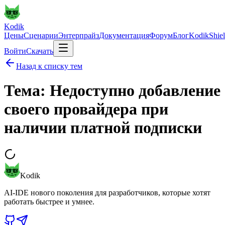
Kodik
Цены
Сценарии
Энтерпрайз
Документация
Форум
Блог
KodikShie
Войти
Скачать
Назад к списку тем
Тема: Недоступно добавление
своего провайдера при
наличии платной подписки
Kodik
AI-IDE нового поколения для разработчиков, которые хотят
работать быстрее и умнее.