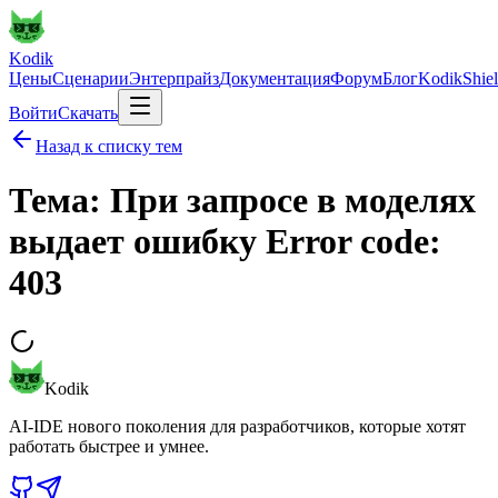
Kodik
Цены
Сценарии
Энтерпрайз
Документация
Форум
Блог
KodikShie
Войти
Скачать
Назад к списку тем
Тема: При запросе в моделях
выдает ошибку Error code:
403
Kodik
AI-IDE нового поколения для разработчиков, которые хотят
работать быстрее и умнее.