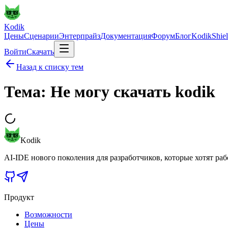
Kodik
Цены
Сценарии
Энтерпрайз
Документация
Форум
Блог
KodikShie
Войти
Скачать
Назад к списку тем
Тема: Не могу скачать kodik
Kodik
AI-IDE нового поколения для разработчиков, которые хотят раб
Продукт
Возможности
Цены