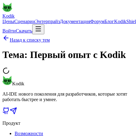
Kodik
Цены
Сценарии
Энтерпрайз
Документация
Форум
Блог
KodikShie
Войти
Скачать
Назад к списку тем
Тема: Первый опыт с Kodik
Kodik
AI-IDE нового поколения для разработчиков, которые хотят
работать быстрее и умнее.
Продукт
Возможности