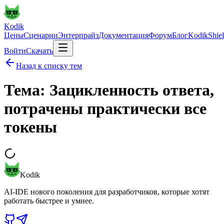
Kodik
Цены
Сценарии
Энтерпрайз
Документация
Форум
Блог
KodikShie
Войти
Скачать
Назад к списку тем
Тема: Зацикленность ответа,
потрачены практически все
токены
Kodik
AI-IDE нового поколения для разработчиков, которые хотят
работать быстрее и умнее.