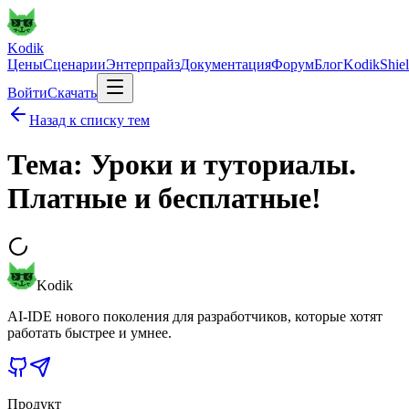
Kodik
Цены
Сценарии
Энтерпрайз
Документация
Форум
Блог
KodikShie
Войти
Скачать
Назад к списку тем
Тема: Уроки и туториалы.
Платные и бесплатные!
Kodik
AI-IDE нового поколения для разработчиков, которые хотят
работать быстрее и умнее.
Продукт