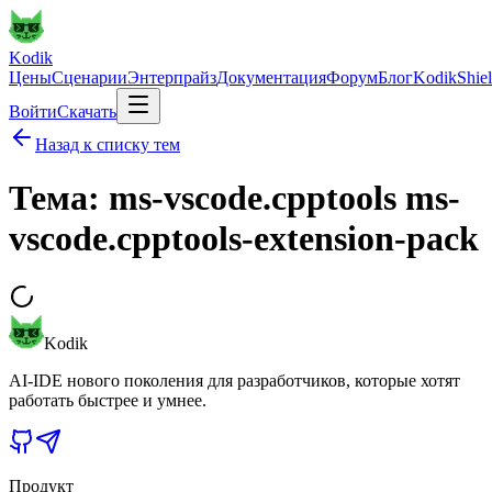
Kodik
Цены
Сценарии
Энтерпрайз
Документация
Форум
Блог
KodikShie
Войти
Скачать
Назад к списку тем
Тема: ms-vscode.cpptools ms-
vscode.cpptools-extension-pack
Kodik
AI-IDE нового поколения для разработчиков, которые хотят
работать быстрее и умнее.
Продукт