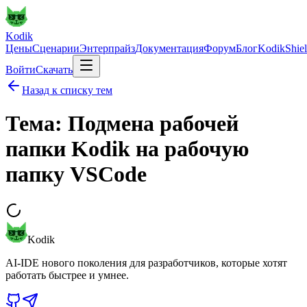
Kodik
Цены
Сценарии
Энтерпрайз
Документация
Форум
Блог
KodikShie
Войти
Скачать
Назад к списку тем
Тема: Подмена рабочей
папки Kodik на рабочую
папку VSCode
Kodik
AI-IDE нового поколения для разработчиков, которые хотят
работать быстрее и умнее.