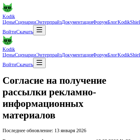
Kodik
Цены
Сценарии
Энтерпрайз
Документация
Форум
Блог
KodikShie
Войти
Скачать
Kodik
Цены
Сценарии
Энтерпрайз
Документация
Форум
Блог
KodikShie
Войти
Скачать
Согласие на получение
рассылки рекламно-
информационных
материалов
Последнее обновление:
13 января 2026